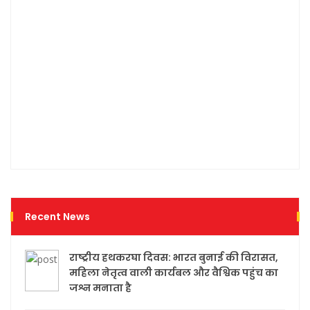
नहीं,
समा
मानव
प्रति
उत्तरद
निभा
संकल्
राज्
श्री र
डेका
Recent News
राष्ट्रीय हथकरघा दिवस: भारत बुनाई की विरासत,
महिला नेतृत्व वाली कार्यबल और वैश्विक पहुंच का
जश्न मनाता है