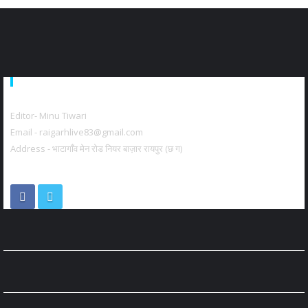
About Us
Editor- Minu Tiwari
Email - raigarhlive83@gmail.com
Address - भाटागाँव मेन रोड नियर बाज़ार रायपुर (छ ग)