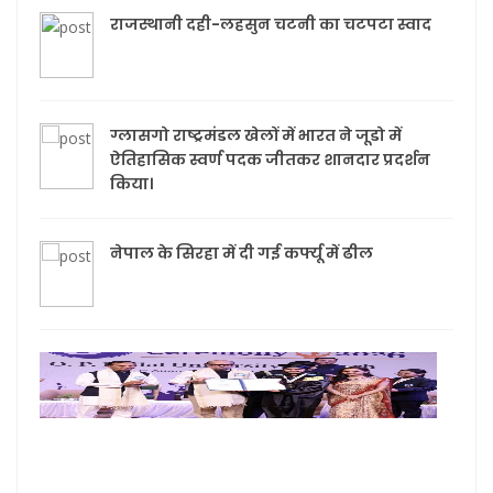
राजस्थानी दही-लहसुन चटनी का चटपटा स्वाद
ग्लासगो राष्ट्रमंडल खेलों में भारत ने जूडो में
ऐतिहासिक स्वर्ण पदक जीतकर शानदार प्रदर्शन
किया।
नेपाल के सिरहा में दी गई कर्फ्यू में ढील
रायग
शिक्षा
केव
उपाधि 
करने
माध्