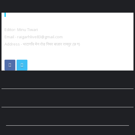
About Us
Editor- Minu Tiwari
Email - raigarhlive83@gmail.com
Address - भाटागाँव मेन रोड नियर बाज़ार रायपुर (छ ग)