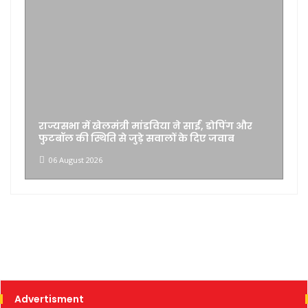
साईं, डोपिंग और
महिला क्रिकेट: भारत-दक्षिण अफ्रीका दौरे म
े दिए जवाब
टी-20 मैच भी जोड़े गए
06 August 2026
Advertisment