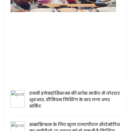
चांपा म
बाहर
मजदूर
का प
सत्य
अभिय
150
श्रमिक
की जा
130
संदिग्ध
पूछत
एमवी इलेक्ट्रोसिस्टम्स की स्टॉक मार्केट में जोरदार
शुरुआत, प्रीमियम लिस्टिंग के बाद लगा अपर
सर्किट
सब्सक्रिप्शन के लिए खुला एलएपीएल ऑटोमोटिव