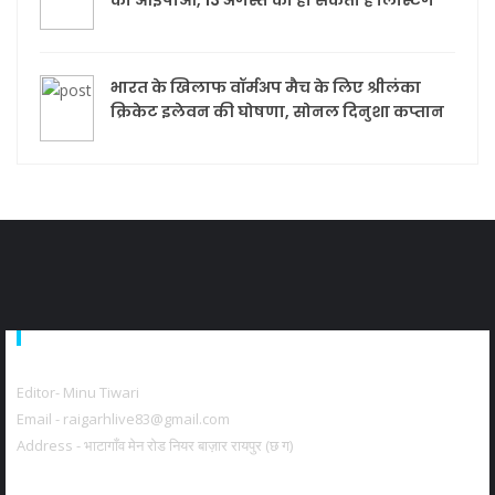
का आईपीओ, 13 अगस्त को हो सकती है लिस्टिंग
भारत के खिलाफ वॉर्मअप मैच के लिए श्रीलंका
क्रिकेट इलेवन की घोषणा, सोनल दिनुशा कप्तान
About Us
Editor- Minu Tiwari
Email - raigarhlive83@gmail.com
Address - भाटागाँव मेन रोड नियर बाज़ार रायपुर (छ ग)