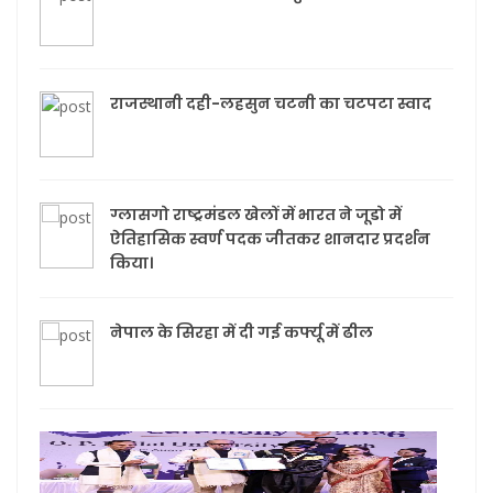
राजस्थानी दही-लहसुन चटनी का चटपटा स्वाद
ग्लासगो राष्ट्रमंडल खेलों में भारत ने जूडो में
ऐतिहासिक स्वर्ण पदक जीतकर शानदार प्रदर्शन
किया।
नेपाल के सिरहा में दी गई कर्फ्यू में ढील
रायग
शिक्षा
केव