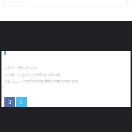
About Us
Editor- Minu Tiwari
Email - raigarhlive83@gmail.com
Address - भाटागाँव मेन रोड नियर बाज़ार रायपुर (छ ग)