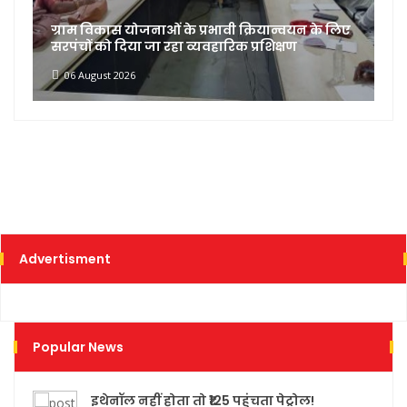
ास योजनाओं के प्रभावी क्रियान्वयन के लिए
सतगुरु डेयरी का
ो दिया जा रहा व्यवहारिक प्रशिक्षण
पनीर जब्त, सतगु
t 2026
06 August 2026
Advertisment
Popular News
इथेनॉल नहीं होता तो ₹125 पहुंचता पेट्रोल!